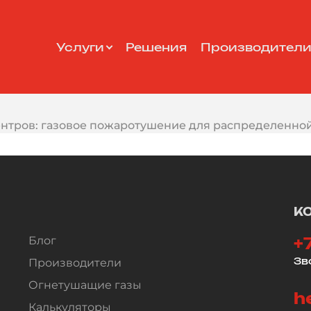
Услуги
Решения
Производител
ентров: газовое пожаротушение для распределенно
К
Блог
+
Зв
Производители
Огнетушащие газы
h
Калькуляторы