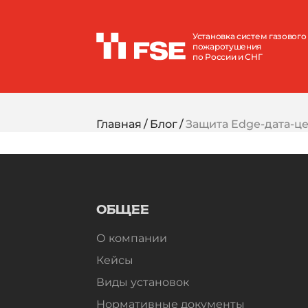
Установка систем газового
пожаротушения
по России и СНГ
Главная
Блог
Защита Edge-дата-ц
ОБЩЕЕ
О компании
Кейсы
Виды установок
Нормативные документы