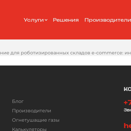
Услуги
Решения
Производител
ние для роботизированных складов e-commerce: 
К
Блог
+
Зв
Производители
Огнетушащие газы
h
Калькуляторы