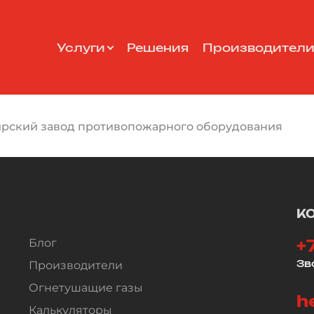
Услуги
Решения
Производител
рский завод противопожарного оборудования
К
Блог
+
Зв
Производители
Огнетушащие газы
h
Калькуляторы