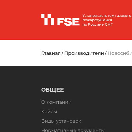
Установка систем газового
пожаротушения
по России и СНГ
Главная
Производители
Новосиби
ОБЩЕЕ
О компании
Кейсы
Виды установок
Нормативные документы